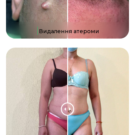
|
Видалення атероми